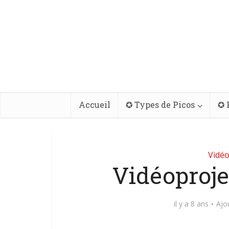
Accueil
✪ Types de Picos
✪ 
Vidéo
Vidéoproje
il y a 8 ans
Ajo