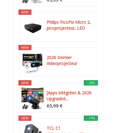
NEW
Philips PicoPix Micro 2,
picoprojecteur, LED
DLP...
NEW
2026 Dernier
Videoprojecteur
Intelligent, Android...
NEW
- 35%
[Apps intégrées & 2026
Upgraded...
65,99 €
NEW
- 17%
TCL C1