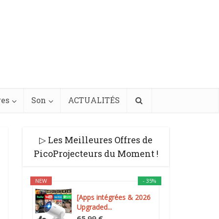
res
Son
ACTUALITÉS
▷ Les Meilleures Offres de
PicoProjecteurs du Moment !
NEW
- 35%
[Apps intégrées & 2026
Upgraded...
65,99 €