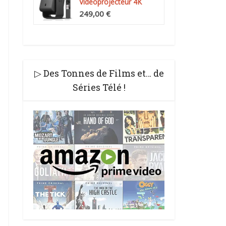
Videoprojecteur 4K
Compatibilité, Natif...
249,00 €
▷ Des Tonnes de Films et… de
Séries Télé !