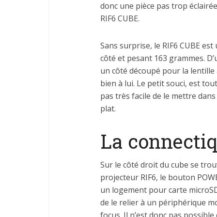
donc une pièce pas trop éclairée
RIF6 CUBE.
Sans surprise, le RIF6 CUBE est
côté et pesant 163 grammes. D’u
un côté découpé pour la lentille 
bien à lui. Le petit souci, est t
pas très facile de le mettre dan
plat.
La connecti
Sur le côté droit du cube se tro
projecteur RIF6, le bouton POWE
un logement pour carte microSD
de le relier à un périphérique mo
focus. Il n’est donc pas possible 