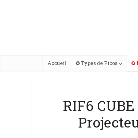
Accueil
✪ Types de Picos
✪ 
RIF6 CUBE 
Projecteu