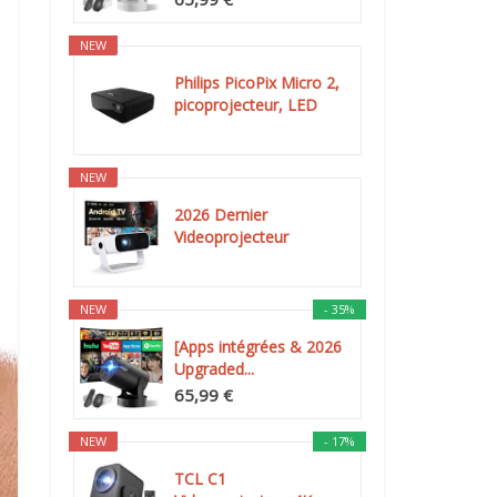
NEW
Philips PicoPix Micro 2,
picoprojecteur, LED
DLP...
NEW
2026 Dernier
Videoprojecteur
Intelligent, Android...
NEW
- 35%
[Apps intégrées & 2026
Upgraded...
65,99 €
NEW
- 17%
TCL C1