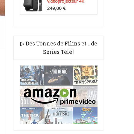
Videoprojecteur 4K
Compatibilité, Natif...
249,00 €
▷ Des Tonnes de Films et… de
Séries Télé !