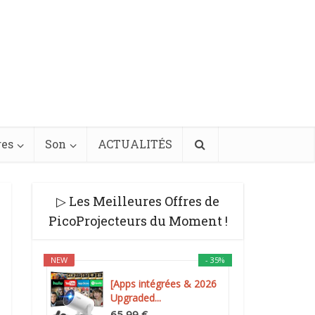
res
Son
ACTUALITÉS
▷ Les Meilleures Offres de
PicoProjecteurs du Moment !
NEW
- 35%
[Apps intégrées & 2026
Upgraded...
65,99 €