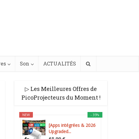
res
Son
ACTUALITÉS
▷ Les Meilleures Offres de
PicoProjecteurs du Moment !
NEW
- 35%
[Apps intégrées & 2026
Upgraded...
65,99 €