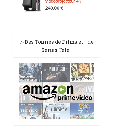
Videoprojecteur 4K
Compatibilité, Natif...
249,00 €
▷ Des Tonnes de Films et… de
Séries Télé !