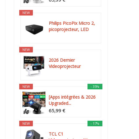
NEW
Philips PicoPix Micro 2,
picoprojecteur, LED
DLP...
NEW
2026 Dernier
Videoprojecteur
Intelligent, Android...
NEW
- 35%
[Apps intégrées & 2026
Upgraded...
65,99 €
NEW
- 17%
TCL C1