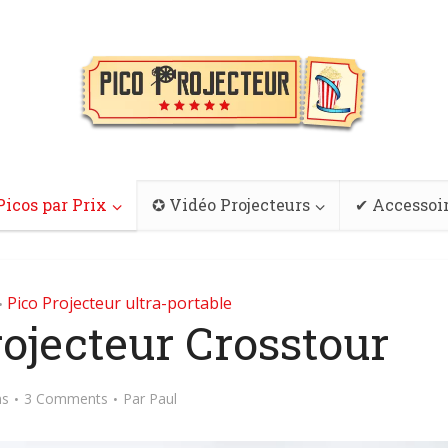
Picos par Prix
✪ Vidéo Projecteurs
✔ Accessoi
Pico Projecteur ultra-portable
•
ojecteur Crosstour
ns
3 Comments
Par
Paul