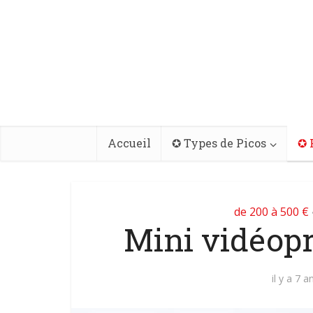
Accueil
✪ Types de Picos
✪ 
de 200 à 500 €
Mini vidéopr
il y a 7 a