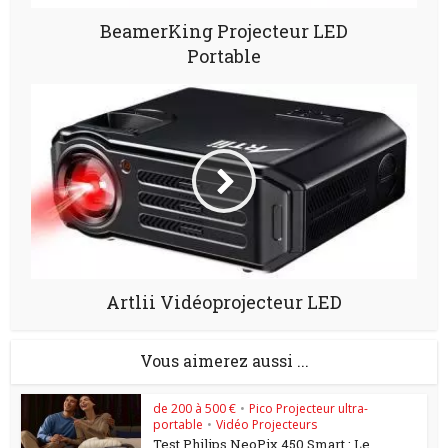
BeamerKing Projecteur LED
Portable
Artlii Vidéoprojecteur LED
Vous aimerez aussi ...
de 200 à 500 €
•
Pico Projecteur ultra-
portable
•
Vidéo Projecteurs
Test Philips NeoPix 450 Smart : Le