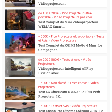
Vidéoprojecteur...
de 100 à 200 €
•
Pico Projecteur ultra-
portable
•
Vidéo Projecteurs pas cher
Test Complet du Mini Vidéoprojecteur
WEMAX Smart...
+ 500€
•
Pico Projecteur ultra-portable
•
Tests
et Avis
•
Vidéo Projecteurs
Test Complet du XGIMI MoGo 4 Mini : Le
Compagnon...
de 200 à 500 €
•
Tests et Avis
•
Vidéo
Projecteurs
Vidéoprojecteur Intelligent AllPlay
Uvision avec...
+ 500€
•
Non classé
•
Tests et Avis
•
Vidéo
Projecteurs
Test LG CineBeam Q 2025 : Le Plus Petit
Projecteur 4K...
+ 500€
•
Tests et Avis
•
Vidéo Projecteurs
Test Epson Pro Cinema LS12000 2025 : Le