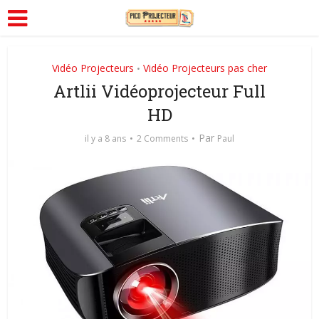
Vidéo Projecteurs
Vidéo Projecteurs pas cher
•
Artlii Vidéoprojecteur Full
HD
Par
il y a 8 ans
2 Comments
Paul