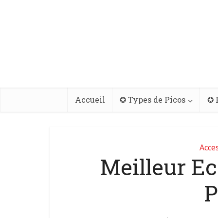
Accueil
✪ Types de Picos
✪ 
Acce
Meilleur Ec
P