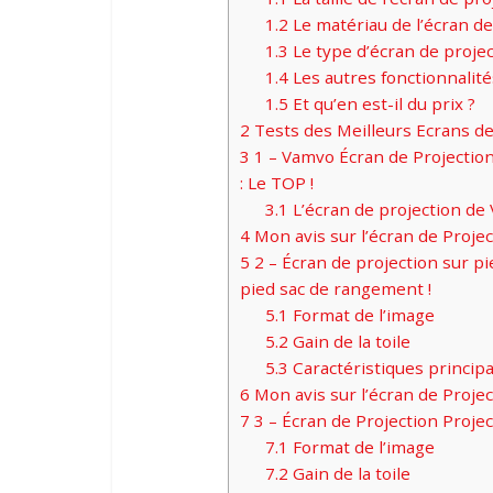
1.2
Le matériau de l’écran de
1.3
Le type d’écran de proje
1.4
Les autres fonctionnalités
1.5
Et qu’en est-il du prix ?
2
Tests des Meilleurs Ecrans de
3
1 – Vamvo Écran de Projection
: Le TOP !
3.1
L’écran de projection de 
4
Mon avis sur l’écran de Proje
5
2 – Écran de projection sur 
pied sac de rangement !
5.1
Format de l’image
5.2
Gain de la toile
5.3
Caractéristiques principa
6
Mon avis sur l’écran de Proje
7
3 – Écran de Projection Projec
7.1
Format de l’image
7.2
Gain de la toile