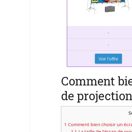
-
-
Voir l'offre
Comment bie
de projection
S
1
Comment bien choisir un écra
1.1
La taille de l’écran de pr