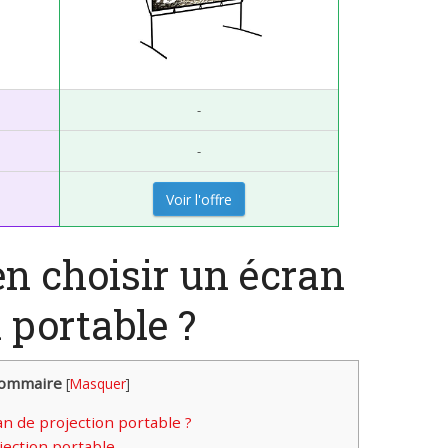
-
-
Voir l'offre
n choisir un écran
 portable ?
ommaire
[
Masquer
]
n de projection portable ?
ojection portable