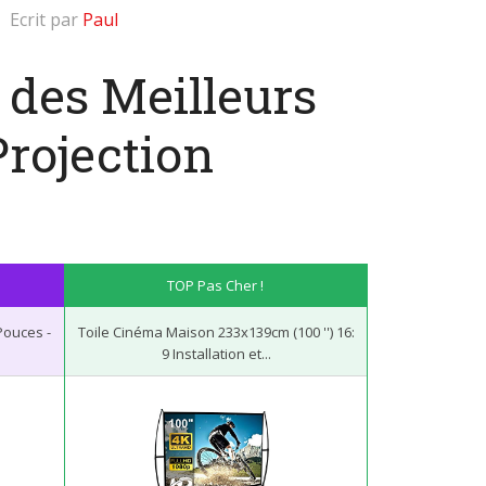
Ecrit par
Paul
 des Meilleurs
rojection
TOP Pas Cher !
Pouces -
Toile Cinéma Maison 233x139cm (100 '') 16:
9 Installation et...