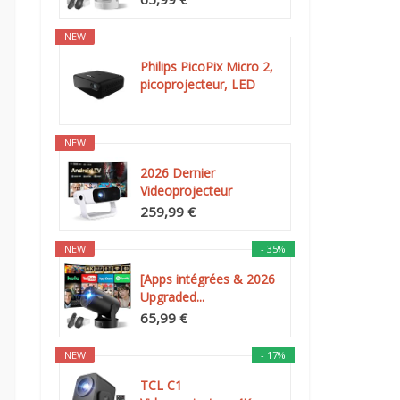
NEW
Philips PicoPix Micro 2,
picoprojecteur, LED
DLP...
NEW
2026 Dernier
Videoprojecteur
Intelligent, Android...
259,99 €
NEW
- 35%
[Apps intégrées & 2026
Upgraded...
65,99 €
NEW
- 17%
TCL C1