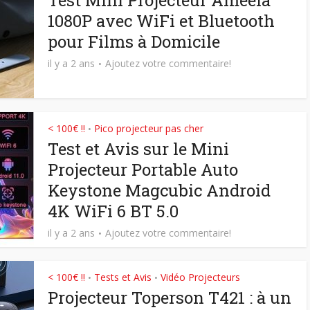
Test Mini Projecteur Ameela
1080P avec WiFi et Bluetooth
pour Films à Domicile
il y a 2 ans
Ajoutez votre commentaire!
< 100€ !!
Pico projecteur pas cher
•
Test et Avis sur le Mini
Projecteur Portable Auto
Keystone Magcubic Android
4K WiFi 6 BT 5.0
il y a 2 ans
Ajoutez votre commentaire!
< 100€ !!
Tests et Avis
Vidéo Projecteurs
•
•
Projecteur Toperson T421 : à un