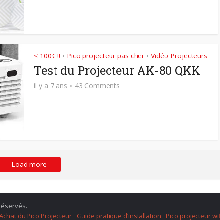
< 100€ !!
Pico projecteur pas cher
Vidéo Projecteurs
•
•
Test du Projecteur AK-80 QKK
il y a 7 ans
43 Comments
Load more
 réservés.
Achat du Pico Projecteur
Guide pratique d’installation
Pico projecteur wif