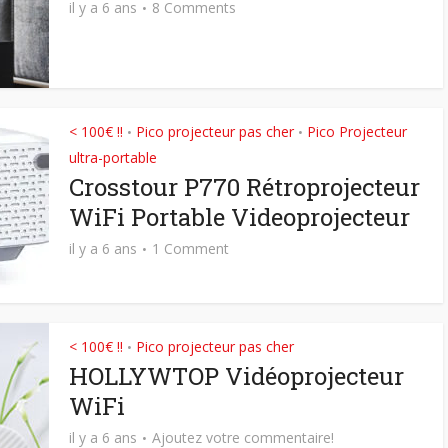
il y a 6 ans
8 Comments
< 100€ !!
Pico projecteur pas cher
Pico Projecteur
•
•
ultra-portable
Crosstour P770 Rétroprojecteur
WiFi Portable Videoprojecteur
il y a 6 ans
1 Comment
< 100€ !!
Pico projecteur pas cher
•
HOLLYWTOP Vidéoprojecteur
WiFi
il y a 6 ans
Ajoutez votre commentaire!