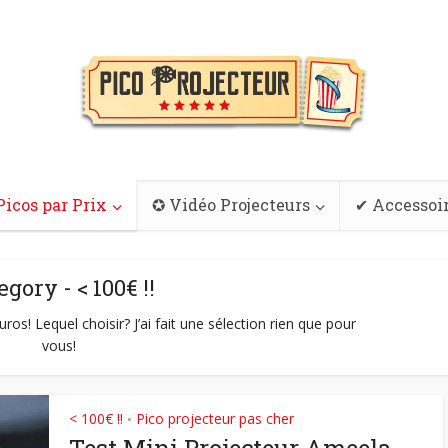
Picos par Prix
✪ Vidéo Projecteurs
✔ Accessoi
egory - < 100€ !!
os! Lequel choisir? J’ai fait une sélection rien que pour
vous!
< 100€ !!
Pico projecteur pas cher
•