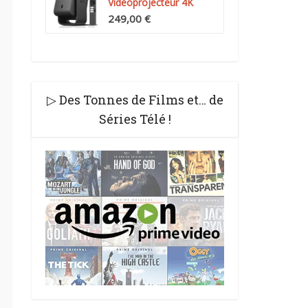
Videoprojecteur 4K
Compatibilité, Natif...
249,00 €
▷ Des Tonnes de Films et… de
Séries Télé !