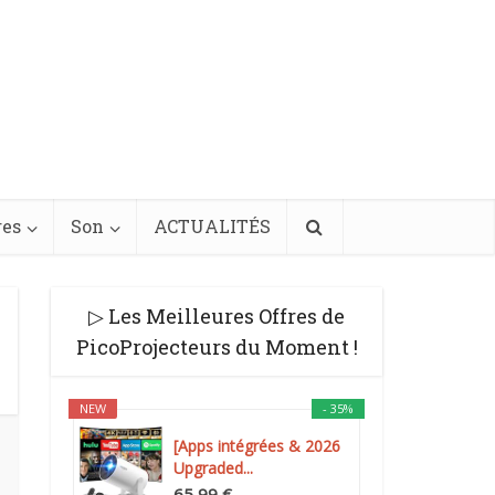
res
Son
ACTUALITÉS
▷ Les Meilleures Offres de
PicoProjecteurs du Moment !
NEW
- 35%
[Apps intégrées & 2026
Upgraded...
65,99 €