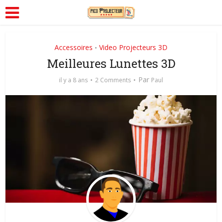
Accessoires
Video Projecteurs 3D
•
Meilleures Lunettes 3D
Par
il y a 8 ans
2 Comments
Paul