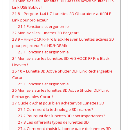
20
Mon avis les Luenettes 3D Glasses Active Shutter DLP-
Link USB Boblov !
21
8 – Pergear 144 HZ Lunettes 3D Obturateur actif DLP-
Link pour projecteur
21.1
Fonctions et ergonomie
22
Mon avis les Lunettes 3D Pergear !
23
9 – Hi-SHOCK RF Pro Black Heaven Lunettes actives 3D
pour projecteur Full HD/HDR/4k
23.1
Fonctions et ergonomie
24
Mon avis sur les Lunettes 3D Hi-SHOCK RF Pro Black
Heaven !
25
10 – Lunette 3D Active Shutter DLP Link Rechargeable
Cocar
25.1
Fonctions et ergonomie
26
Mon avis sur les lunettes 3D Active Shutter DLP Link
Rechargeables Cocar !
27
Guide d’Achat pour bien acheter vos Lunettes 3D
27.1
Comment la technologie 3D marche?
27.2
Pourquoi des lunettes 3D sont importantes?
27.3
Les différents types de lunettes 3D
27.4
Comment choisir la bonne paire de lunettes 3D