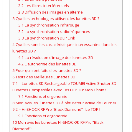
2.2
Les filtres interférentiels
2.3
Diffusion des images en alterné
3
Quelles technologies utilisent les lunettes 3D ?
3.1
La synchronisation infrarouge
3.2
La synchronisation radiofréquences
3.3
La synchronisation DLP Link
4
Quelles sont les caractéristiques intéressantes dans les
lunettes 3D ?
4.1
La résolution d’image des lunettes 3D
4.2
L’autonomie des lunettes 3D
5
Pour qui sont faites les lunettes 3D ?
6
Tests des Meilleures Lunettes 3D
7
1 – Lunettes 3D Rechargeable TOUMEI Active Shutter 3D
Lunettes Compatibles avec Les DLP 3D: Mon Choix !
7.1
Fonctions et ergonomie
8
Mon avis les lunettes 3D à obturateur Active de Toumei !
9
2 – Hi-SHOCK RF Pro “Black Diamond” : Le TOP !
9.1
Fonctions et ergonomie
10
Mon avis les Lunettes Hi-SHOCK® RF Pro “Black
Diamond” !