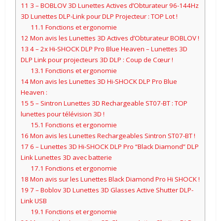
11
3 – BOBLOV 3D Lunettes Actives d’Obturateur 96-144Hz
3D Lunettes DLP-Link pour DLP Projecteur : TOP Lot !
11.1
Fonctions et ergonomie
12
Mon avis les Lunettes 3D Actives d’Obturateur BOBLOV !
13
4 – 2x Hi-SHOCK DLP Pro Blue Heaven – Lunettes 3D
DLP Link pour projecteurs 3D DLP : Coup de Cœur !
13.1
Fonctions et ergonomie
14
Mon avis les Lunettes 3D Hi-SHOCK DLP Pro Blue
Heaven :
15
5 – Sintron Lunettes 3D Rechargeable ST07-BT : TOP
lunettes pour télévision 3D !
15.1
Fonctions et ergonomie
16
Mon avis les Lunettes Rechargeables Sintron ST07-BT !
17
6 – Lunettes 3D Hi-SHOCK DLP Pro “Black Diamond” DLP
Link Lunettes 3D avec batterie
17.1
Fonctions et ergonomie
18
Mon avis sur les Lunettes Black Diamond Pro Hi SHOCK !
19
7 – Boblov 3D Lunettes 3D Glasses Active Shutter DLP-
Link USB
19.1
Fonctions et ergonomie