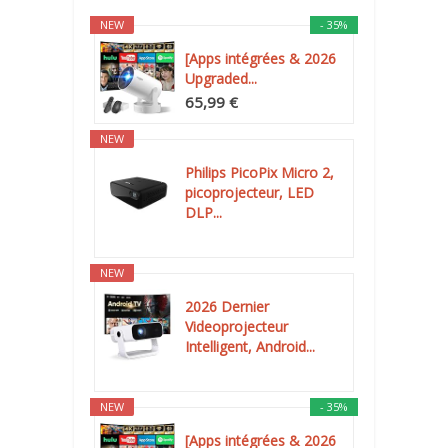
NEW
- 35%
[Apps intégrées & 2026
Upgraded...
65,99 €
NEW
Philips PicoPix Micro 2,
picoprojecteur, LED
DLP...
NEW
2026 Dernier
Videoprojecteur
Intelligent, Android...
NEW
- 35%
[Apps intégrées & 2026