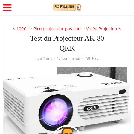
< 100€ !!
Pico projecteur pas cher
Vidéo Projecteurs
•
•
Test du Projecteur AK-80
QKK
Par
il y a 7 ans
43 Comments
Paul