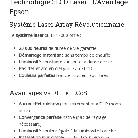
Technologie 3LCD Laser : L’Avantage
Epson
Système Laser Array Révolutionnaire
Le
système laser
du LS12000 offre :
20 000 heures
de durée de vie garantie
Démarrage instantané
sans temps de chauffe
Luminosité constante
sur toute la durée de vie
Pas d’effet arc-en-ciel
grâce au 3LCD
Couleurs parfaites
blanc et couleur équilibrés
Avantages vs DLP et LCoS
Aucun effet rainbow
(contrairement aux DLP mono-
puce)
Convergence parfaite
native (pas de réglage
nécessaire)
Luminosité couleur égale
à la luminosité blanche
Installation plus simple
que les LCoS JVC/Sony