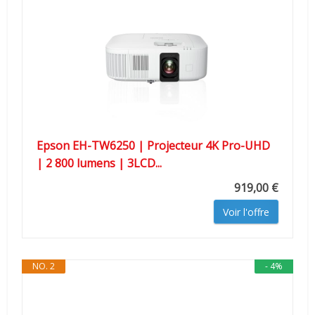
Epson EH-TW6250 | Projecteur 4K Pro-UHD
| 2 800 lumens | 3LCD...
919,00 €
Voir l'offre
NO. 2
- 4%