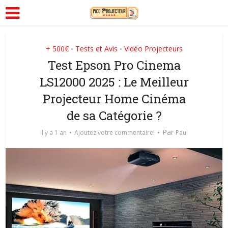
+ 500€
Tests et Avis
Vidéo Projecteurs
•
•
Test Epson Pro Cinema
LS12000 2025 : Le Meilleur
Projecteur Home Cinéma
de sa Catégorie ?
Par
il y a 1 an
Ajoutez votre commentaire!
Paul