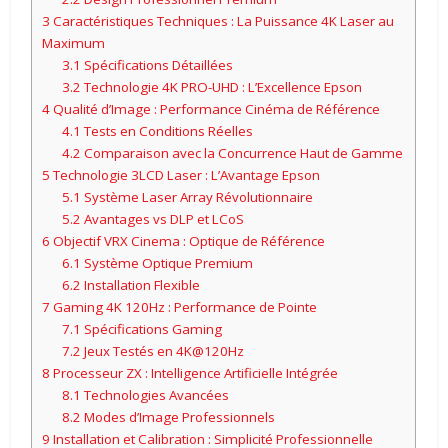
3
Caractéristiques Techniques : La Puissance 4K Laser au
Maximum
3.1
Spécifications Détaillées
3.2
Technologie 4K PRO-UHD : L’Excellence Epson
4
Qualité d’Image : Performance Cinéma de Référence
4.1
Tests en Conditions Réelles
4.2
Comparaison avec la Concurrence Haut de Gamme
5
Technologie 3LCD Laser : L’Avantage Epson
5.1
Système Laser Array Révolutionnaire
5.2
Avantages vs DLP et LCoS
6
Objectif VRX Cinema : Optique de Référence
6.1
Système Optique Premium
6.2
Installation Flexible
7
Gaming 4K 120Hz : Performance de Pointe
7.1
Spécifications Gaming
7.2
Jeux Testés en 4K@120Hz
8
Processeur ZX : Intelligence Artificielle Intégrée
8.1
Technologies Avancées
8.2
Modes d’Image Professionnels
9
Installation et Calibration : Simplicité Professionnelle