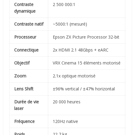
Contraste
2 500 000:1
dynamique
Contraste natif
~5000:1 (mesuré)
Processeur
Epson ZX Picture Processor 32-bit
Connectique
2x HDMI 2.1 48Gbps + eARC
Objectif
VRX Cinema 15 éléments motorisé
Zoom
2.1x optique motorisé
Lens Shift
±96% vertical / ±47% horizontal
Durée de vie
20 000 heures
laser
Fréquence
120Hz native
Poids
22,7 kg