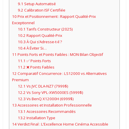
9.1
Setup Automatisé
9.2
Calibration ISF Certifiée
10
Prix et Positionnement : Rapport Qualité-Prix
Exceptionnel
10.1
Tarifs Constructeur (2025)
10.2
Rapport Qualité-Prix
10.3
À Qui s’Adresse-t-il ?
10.4
À Éviter Si…
11
Points Forts et Points Faibles : MON Bilan Objectif
11.1
✅ Points Forts
11.2
❌ Points Faibles
12
Comparatif Concurrence : LS12000 vs Alternatives
Premium
12.1
Vs JVC DLA-NZ7 (7999$)
12.2
Vs Sony VPL-XW5000ES (5999$)
12.3
Vs BenQ X12000H (6999$)
13
Accessoires et Installation Professionnelle
13.1
Accessoires Recommandés
13.2
Installation Type
14
Verdict Final : L’Excellence Home Cinéma Accessible