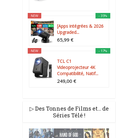
NEW
- 35%
[Apps intégrées & 2026
Upgraded...
65,99 €
NEW
- 17%
TCL C1
Videoprojecteur 4K
Compatibilité, Natif...
249,00 €
▷ Des Tonnes de Films et… de
Séries Télé !