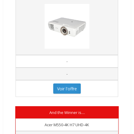
-
-
Voir l'offre
And the Winner is....
Acer M550-4K H7 UHD-4K