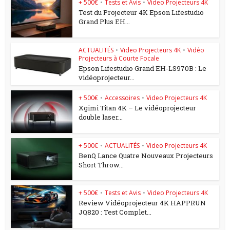
+ 500€
•
Tests et Avis
•
Video Projecteurs 4K
Test du Projecteur 4K Epson Lifestudio
Grand Plus EH...
ACTUALITÉS
•
Video Projecteurs 4K
•
Vidéo
Projecteurs à Courte Focale
Epson Lifestudio Grand EH-LS970B : Le
vidéoprojecteur...
+ 500€
•
Accessoires
•
Video Projecteurs 4K
Xgimi Titan 4K – Le vidéoprojecteur
double laser...
+ 500€
•
ACTUALITÉS
•
Video Projecteurs 4K
BenQ Lance Quatre Nouveaux Projecteurs
Short Throw...
+ 500€
•
Tests et Avis
•
Video Projecteurs 4K
Review Vidéoprojecteur 4K HAPPRUN
JQ820 : Test Complet...