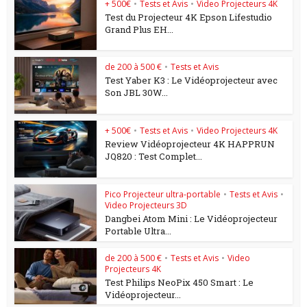
+ 500€
•
Tests et Avis
•
Video Projecteurs 4K
Test du Projecteur 4K Epson Lifestudio
Grand Plus EH...
de 200 à 500 €
•
Tests et Avis
Test Yaber K3 : Le Vidéoprojecteur avec
Son JBL 30W...
+ 500€
•
Tests et Avis
•
Video Projecteurs 4K
Review Vidéoprojecteur 4K HAPPRUN
JQ820 : Test Complet...
Pico Projecteur ultra-portable
•
Tests et Avis
•
Video Projecteurs 3D
Dangbei Atom Mini : Le Vidéoprojecteur
Portable Ultra...
de 200 à 500 €
•
Tests et Avis
•
Video
Projecteurs 4K
Test Philips NeoPix 450 Smart : Le
Vidéoprojecteur...