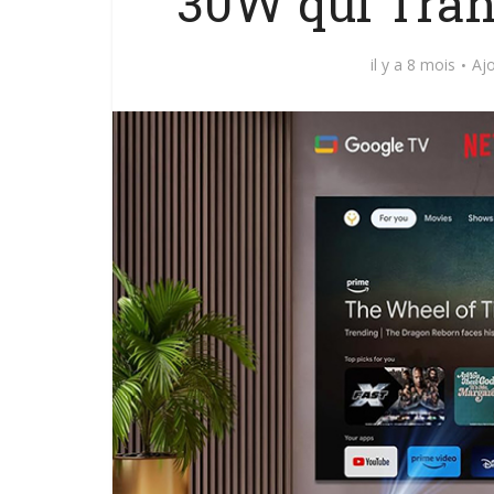
30W qui Tran
il y a 8 mois
Aj