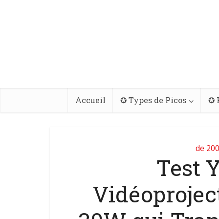
Accueil
✪ Types de Picos
✪ 
de 200
Test Y
Vidéoprojec