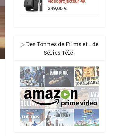
Videoprojecteur 4K
Compatibilité, Natif...
249,00 €
▷ Des Tonnes de Films et… de
Séries Télé !