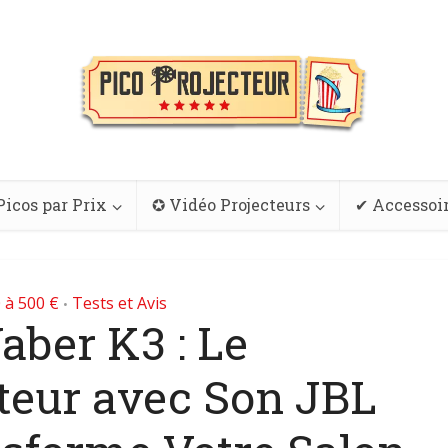
Picos par Prix
✪ Vidéo Projecteurs
✔ Accessoi
 à 500 €
Tests et Avis
•
aber K3 : Le
teur avec Son JBL