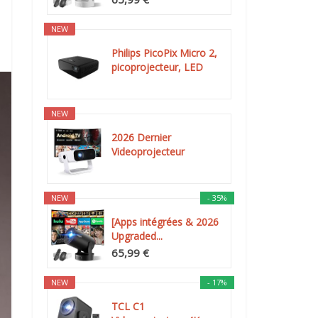
NEW
Philips PicoPix Micro 2,
picoprojecteur, LED
DLP...
NEW
2026 Dernier
Videoprojecteur
Intelligent, Android...
NEW
- 35%
[Apps intégrées & 2026
Upgraded...
65,99 €
NEW
- 17%
TCL C1