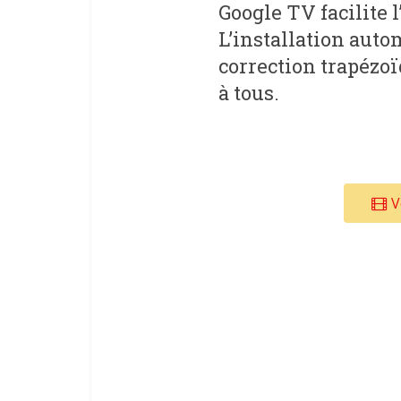
Google TV facilite l
L’installation auto
correction trapézoï
à tous.
V