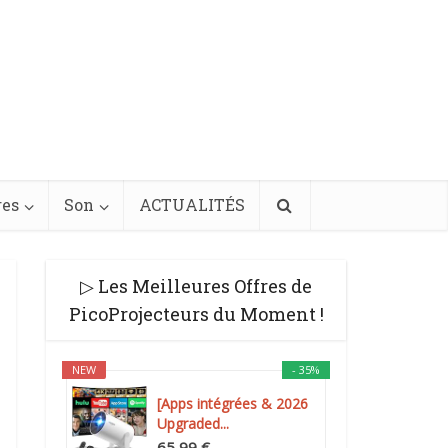
res
Son
ACTUALITÉS
▷ Les Meilleures Offres de
PicoProjecteurs du Moment !
NEW
- 35%
[Apps intégrées & 2026
Upgraded...
65,99 €