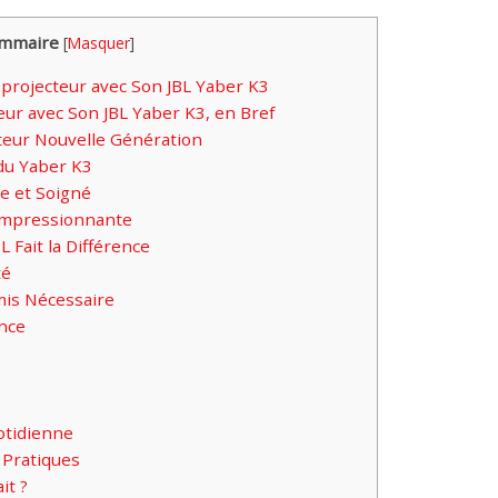
mmaire
[
Masquer
]
ojecteur avec Son JBL Yaber K3
ur avec Son JBL Yaber K3, en Bref
teur Nouvelle Génération
du Yaber K3
e et Soigné
 Impressionnante
 Fait la Différence
té
mis Nécessaire
nce
uotidienne
 Pratiques
it ?