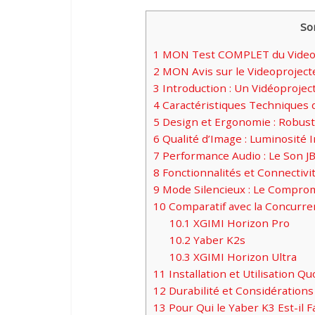
So
1
MON Test COMPLET du Videopr
2
MON Avis sur le Videoprojecte
3
Introduction : Un Vidéoprojec
4
Caractéristiques Techniques 
5
Design et Ergonomie : Robust
6
Qualité d’Image : Luminosité
7
Performance Audio : Le Son JBL
8
Fonctionnalités et Connectivi
9
Mode Silencieux : Le Compro
10
Comparatif avec la Concurre
10.1
XGIMI Horizon Pro
10.2
Yaber K2s
10.3
XGIMI Horizon Ultra
11
Installation et Utilisation Q
12
Durabilité et Considérations
13
Pour Qui le Yaber K3 Est-il Fa