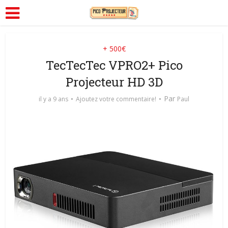
+ 500€
TecTecTec VPRO2+ Pico
Projecteur HD 3D
Par
il y a 9 ans
Ajoutez votre commentaire!
Paul