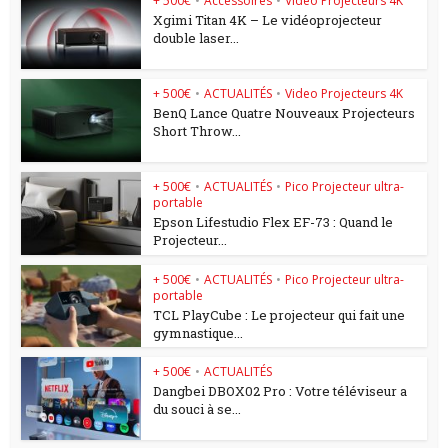
+ 500€
•
Accessoires
•
Video Projecteurs 4K
Xgimi Titan 4K – Le vidéoprojecteur
double laser...
+ 500€
•
ACTUALITÉS
•
Video Projecteurs 4K
BenQ Lance Quatre Nouveaux Projecteurs
Short Throw...
+ 500€
•
ACTUALITÉS
•
Pico Projecteur ultra-
portable
Epson Lifestudio Flex EF-73 : Quand le
Projecteur...
+ 500€
•
ACTUALITÉS
•
Pico Projecteur ultra-
portable
TCL PlayCube : Le projecteur qui fait une
gymnastique...
+ 500€
•
ACTUALITÉS
Dangbei DBOX02 Pro : Votre téléviseur a
du souci à se...