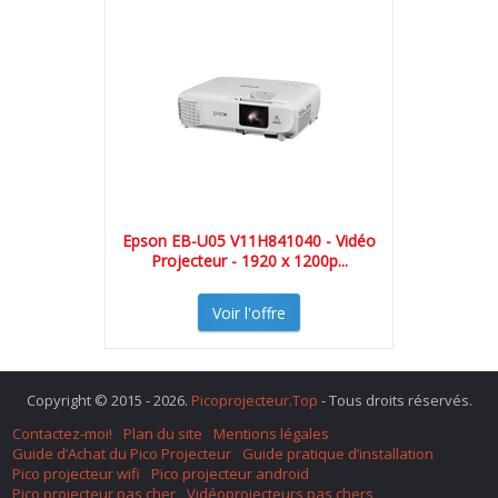
Epson EB-U05 V11H841040 - Vidéo
Projecteur - 1920 x 1200p...
Voir l'offre
Copyright © 2015 - 2026.
Picoprojecteur.Top
- Tous droits réservés.
Contactez-moi!
Plan du site
Mentions légales
Guide d’Achat du Pico Projecteur
Guide pratique d’installation
Pico projecteur wifi
Pico projecteur android
Pico projecteur pas cher
Vidéoprojecteurs pas chers