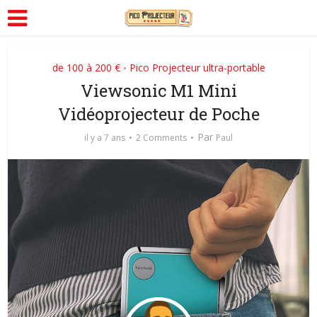
de 100 à 200 €
Pico Projecteur ultra-portable
•
Viewsonic M1 Mini
Vidéoprojecteur de Poche
Par
il y a 7 ans
2 Comments
Paul