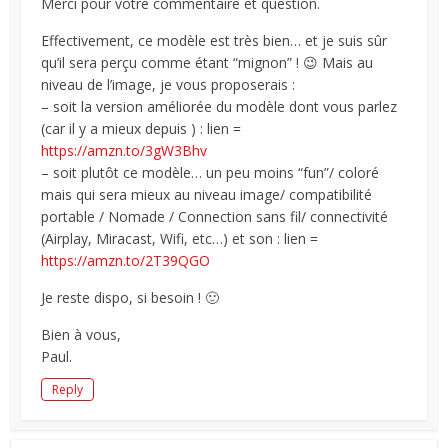
Merci pour votre commentaire et question.
Effectivement, ce modèle est très bien… et je suis sûr
qu’il sera perçu comme étant “mignon” ! 😉 Mais au
niveau de l’image, je vous proposerais :
– soit la version améliorée du modèle dont vous parlez
(car il y a mieux depuis ) : lien =
https://amzn.to/3gW3Bhv
– soit plutôt ce modèle… un peu moins “fun”/ coloré
mais qui sera mieux au niveau image/ compatibilité
portable / Nomade / Connection sans fil/ connectivité
(Airplay, Miracast, Wifi, etc…) et son : lien =
https://amzn.to/2T39QGO
Je reste dispo, si besoin ! 🙂
Bien à vous,
Paul.
Reply