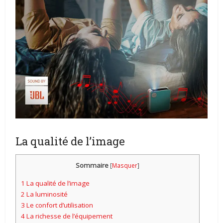
La qualité de l’image
Sommaire
[
Masquer
]
1
La qualité de l’image
2
La luminosité
3
Le confort d’utilisation
4
La richesse de l’équipement