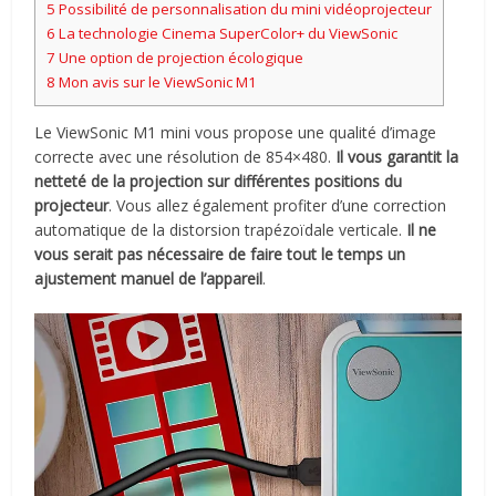
5
Possibilité de personnalisation du mini vidéoprojecteur
6
La technologie Cinema SuperColor+ du ViewSonic
7
Une option de projection écologique
8
Mon avis sur le ViewSonic M1
Le ViewSonic M1 mini vous propose une qualité d’image
correcte avec une résolution de 854×480.
Il vous garantit la
netteté de la projection sur différentes positions du
projecteur
. Vous allez également profiter d’une correction
automatique de la distorsion trapézoïdale verticale.
Il ne
vous serait pas nécessaire de faire tout le temps un
ajustement manuel de l’appareil
.