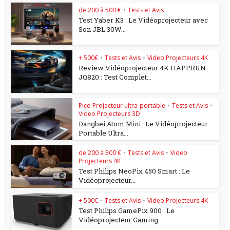
de 200 à 500 €
•
Tests et Avis
Test Yaber K3 : Le Vidéoprojecteur avec
Son JBL 30W...
+ 500€
•
Tests et Avis
•
Video Projecteurs 4K
Review Vidéoprojecteur 4K HAPPRUN
JQ820 : Test Complet...
Pico Projecteur ultra-portable
•
Tests et Avis
•
Video Projecteurs 3D
Dangbei Atom Mini : Le Vidéoprojecteur
Portable Ultra...
de 200 à 500 €
•
Tests et Avis
•
Video
Projecteurs 4K
Test Philips NeoPix 450 Smart : Le
Vidéoprojecteur...
+ 500€
•
Tests et Avis
•
Video Projecteurs 4K
Test Philips GamePix 900 : Le
Vidéoprojecteur Gaming...