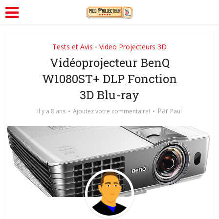
Tests et Avis
Video Projecteurs 3D
•
Vidéoprojecteur BenQ
W1080ST+ DLP Fonction
3D Blu-ray
Par
il y a 8 ans
Ajoutez votre commentaire!
Paul