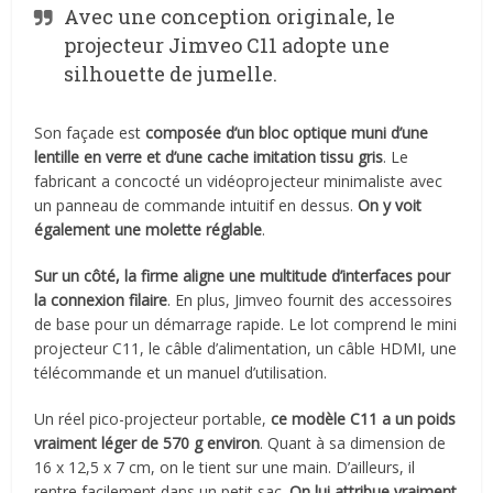
Avec une conception originale, le
projecteur Jimveo C11 adopte une
silhouette de jumelle.
Son façade est
composée d’un bloc optique muni d’une
lentille en verre et d’une cache imitation tissu gris
. Le
fabricant a concocté un vidéoprojecteur minimaliste avec
un panneau de commande intuitif en dessus.
On y voit
également une molette réglable
.
Sur un côté, la firme aligne une multitude d’interfaces pour
la connexion filaire
. En plus, Jimveo fournit des accessoires
de base pour un démarrage rapide. Le lot comprend le mini
projecteur C11, le câble d’alimentation, un câble HDMI, une
télécommande et un manuel d’utilisation.
Un réel pico-projecteur portable,
ce modèle C11 a un poids
vraiment léger de 570 g environ
. Quant à sa dimension de
16 x 12,5 x 7 cm, on le tient sur une main. D’ailleurs, il
rentre facilement dans un petit sac.
On lui attribue vraiment