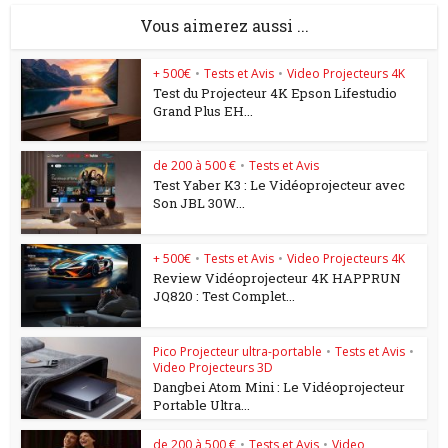
Vous aimerez aussi ...
+ 500€
•
Tests et Avis
•
Video Projecteurs 4K
Test du Projecteur 4K Epson Lifestudio
Grand Plus EH...
de 200 à 500 €
•
Tests et Avis
Test Yaber K3 : Le Vidéoprojecteur avec
Son JBL 30W...
+ 500€
•
Tests et Avis
•
Video Projecteurs 4K
Review Vidéoprojecteur 4K HAPPRUN
JQ820 : Test Complet...
Pico Projecteur ultra-portable
•
Tests et Avis
•
Video Projecteurs 3D
Dangbei Atom Mini : Le Vidéoprojecteur
Portable Ultra...
de 200 à 500 €
•
Tests et Avis
•
Video