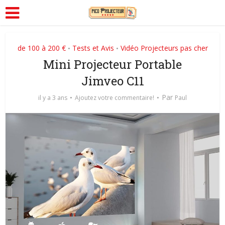
de 100 à 200 €
Tests et Avis
Vidéo Projecteurs pas cher
•
•
Mini Projecteur Portable
Jimveo C11
Par
il y a 3 ans
Ajoutez votre commentaire!
Paul