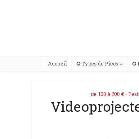
Accueil
✪ Types de Picos
✪ 
de 100 à 200 €
Test
•
Videoprojec