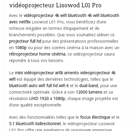
vidéoprojecteur Lisowod L01 Pro
Avec le
vidéoprojecteur 4k
wifi bluetooth
4k wifi bluetooth
avec netflix
Lisowod L01 Pro, vous bénéficiez d’une
richesse inégalée en termes d’équipement et de
branchements possibles. Que vous souhaitiez utiliser ce
projecteur full hd
pour des présentations professionnelles
en
1080p
ou pour des soirées cinéma à la maison avec un
rétroprojecteur home cinéma
, ce vidéoprojecteur saura
répondre à tous vos besoins.
Le
mini vidéoprojecteur
artlii amento videoprojecteur 4k
wifi
est équipé des dernières technologies, telles que le
bluetooth auto
wifi full hd
wifi 6
et le
dual-band
, pour une
connectivité optimale. Grâce à son
12000 lumens
et sa
résolution
UHD
1920 x 1080p
, chaque image projetée est
d’une qualité exceptionnelle.
Avec des fonctionnalités telles que le
focus électrique
et le
5.1 bluetooth bidirectionnel
, le vidéoprojecteur Lisowod
L01 Pro offre une expérience de visionnage immersive.