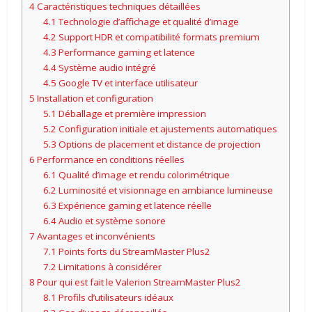
4
Caractéristiques techniques détaillées
4.1
Technologie d’affichage et qualité d’image
4.2
Support HDR et compatibilité formats premium
4.3
Performance gaming et latence
4.4
Système audio intégré
4.5
Google TV et interface utilisateur
5
Installation et configuration
5.1
Déballage et première impression
5.2
Configuration initiale et ajustements automatiques
5.3
Options de placement et distance de projection
6
Performance en conditions réelles
6.1
Qualité d’image et rendu colorimétrique
6.2
Luminosité et visionnage en ambiance lumineuse
6.3
Expérience gaming et latence réelle
6.4
Audio et système sonore
7
Avantages et inconvénients
7.1
Points forts du StreamMaster Plus2
7.2
Limitations à considérer
8
Pour qui est fait le Valerion StreamMaster Plus2
8.1
Profils d’utilisateurs idéaux