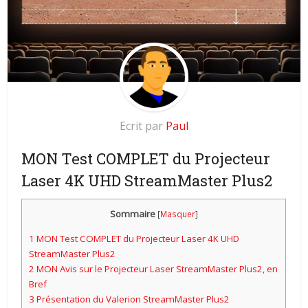
Ecrit par
Paul
MON Test COMPLET du Projecteur
Laser
4K UHD
StreamMaster Plus2
Sommaire
[
Masquer
]
1
MON Test COMPLET du Projecteur Laser 4K UHD
StreamMaster Plus2
2
MON Avis sur le Projecteur Laser StreamMaster Plus2, en
Bref
3
Présentation du Valerion StreamMaster Plus2