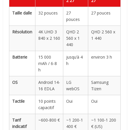
2 27″
27″
Taille dalle
32 pouces
27
27 pouces
pouces
Résolution
4K UHD 3
QHD 2
QHD 2 560 x
840 x 2 160
560 x 1
1 440
440
Batterie
15 000
jusqu’à 4
environ 3 h
mAh / 6-8
h
h
OS
Android 14-
LG
Samsung
16 EDLA
webOS
Tizen
Tactile
10 points
Oui
Oui
capacitif
Tarif
~600-800 €
~1 200-1
~1 100-1 200
indicatif
400 €
€ (US)