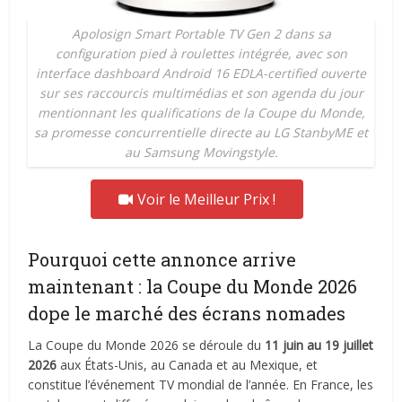
Apolosign Smart Portable TV Gen 2 dans sa
configuration pied à roulettes intégrée, avec son
interface dashboard Android 16 EDLA-certified ouverte
sur ses raccourcis multimédias et son agenda du jour
mentionnant les qualifications de la Coupe du Monde,
sa promesse concurrentielle directe au LG StanbyME et
au Samsung Movingstyle.
Voir le Meilleur Prix !
Pourquoi cette annonce arrive
maintenant : la Coupe du Monde 2026
dope le marché des écrans nomades
La Coupe du Monde 2026 se déroule du
11 juin au 19 juillet
2026
aux États-Unis, au Canada et au Mexique, et
constitue l’événement TV mondial de l’année. En France, les