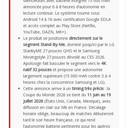
silencieuses avec batterie intégrée 15 000 mAh
annoncée pour 6 à 8 heures d’autonomie en
lecture continue. Le système tourne sous
Android 14 à 16 avec certification Google EDLA
et accès complet au Play Store (Netflix,
YouTube, DAZN, M6+).
Le produit se positionne
directement sur le
segment Stand-By-Me
, dominé jusqu’ici par le LG
StanbyME 27 pouces QHD et le Samsung
Movingstyle 27 pouces dévoilé au CES 2026.
Apolosign fait basculer le segment vers le
4K
natif 32 pouces
et propose une autonomie
largement supérieure (15 000 mAh contre 3 à 4
heures chez la concurrence Samsung et LG).
Cette annonce arrive à un
timing très précis
: la
Coupe du Monde 2026 se tient du
11 juin au 19
juillet 2026
(États-Unis, Canada, Mexique), avec
diffusion en clair sur M6 en France. Décalage
horaire oblige, beaucoup de matches débuteront
tard le soir heure française, ce qui rend
l’autonomie batterie pertinente pour les apéros