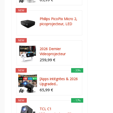
NEW
Philips PicoPix Micro 2,
picoprojecteur, LED
DLP...
NEW
2026 Dernier
Videoprojecteur
Intelligent, Android...
259,99 €
NEW
- 35%
[Apps intégrées & 2026
Upgraded...
65,99 €
NEW
- 17%
TCL C1