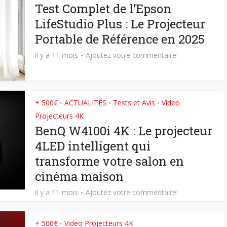
Test Complet de l’Epson
LifeStudio Plus : Le Projecteur
Portable de Référence en 2025
il y a 11 mois
Ajoutez votre commentaire!
+ 500€
ACTUALITÉS
Tests et Avis
Video
•
•
•
Projecteurs 4K
BenQ W4100i 4K : Le projecteur
4LED intelligent qui
transforme votre salon en
cinéma maison
il y a 11 mois
Ajoutez votre commentaire!
+ 500€
Video Projecteurs 4K
•