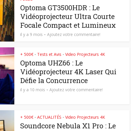
Optoma GT3500HDR : Le
Vidéoprojecteur Ultra Courte
Focale Compact et Lumineux
il y a 9 mois
Ajoutez votre commentaire!
+ 500€
Tests et Avis
Video Projecteurs 4K
•
•
Optoma UHZ66 : Le
Vidéoprojecteur 4K Laser Qui
Défie la Concurrence
il y a 10 mois
Ajoutez votre commentaire!
+ 500€
ACTUALITÉS
Video Projecteurs 4K
•
•
Soundcore Nebula X1 Pro : Le