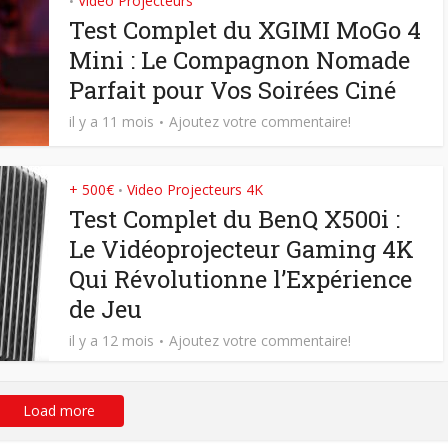
Vidéo Projecteurs
•
Test Complet du XGIMI MoGo 4
Mini : Le Compagnon Nomade
Parfait pour Vos Soirées Ciné
il y a 11 mois
Ajoutez votre commentaire!
+ 500€
Video Projecteurs 4K
•
Test Complet du BenQ X500i :
Le Vidéoprojecteur Gaming 4K
Qui Révolutionne l’Expérience
de Jeu
il y a 12 mois
Ajoutez votre commentaire!
Load more