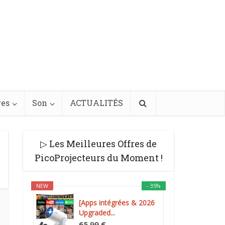
res
Son
ACTUALITÉS
▷ Les Meilleures Offres de
PicoProjecteurs du Moment !
NEW
- 35%
[Apps intégrées & 2026
Upgraded...
65,99 €