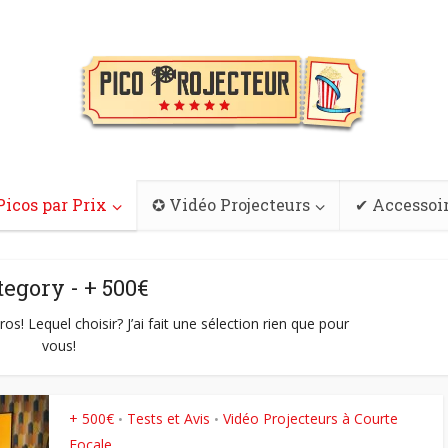
Picos par Prix
✪ Vidéo Projecteurs
✔ Accessoi
tegory - + 500€
s! Lequel choisir? J’ai fait une sélection rien que pour
vous!
+ 500€
Tests et Avis
Vidéo Projecteurs à Courte
•
•
Focale