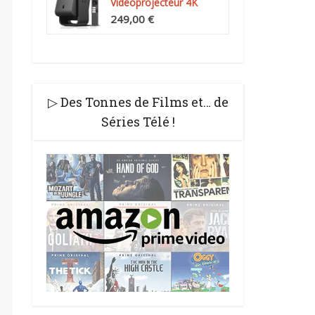
Videoprojecteur 4K
Compatibilité, Natif...
249,00 €
▷ Des Tonnes de Films et… de
Séries Télé !